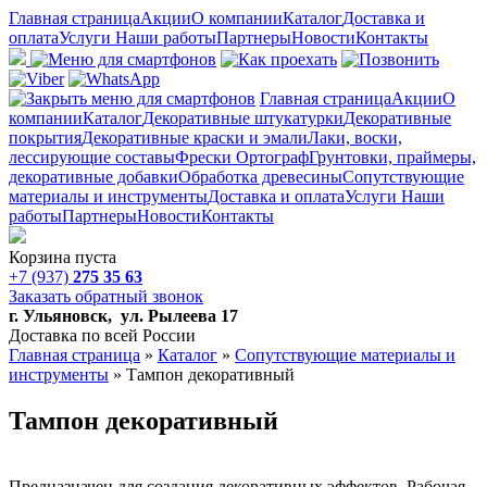
Главная страница
Акции
О компании
Каталог
Доставка и
оплата
Услуги
Наши работы
Партнеры
Новости
Контакты
Главная страница
Акции
О
компании
Каталог
Декоративные штукатурки
Декоративные
покрытия
Декоративные краски и эмали
Лаки, воски,
лессирующие составы
Фрески Ортограф
Грунтовки, праймеры,
декоративные добавки
Обработка древесины
Сопутствующие
материалы и инструменты
Доставка и оплата
Услуги
Наши
работы
Партнеры
Новости
Контакты
Корзина пуста
+7 (937)
275 35 63
Заказать обратный звонок
г. Ульяновск, ул. Рылеева 17
Доставка по всей России
Главная страница
»
Каталог
»
Сопутствующие материалы и
инструменты
»
Тампон декоративный
Тампон декоративный
Предназначен для создания декоративных эффектов. Рабочая