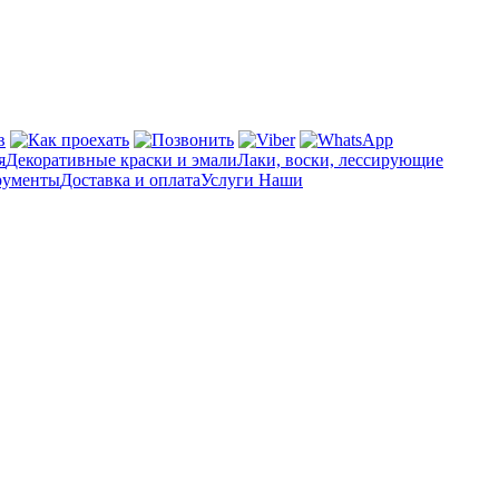
я
Декоративные краски и эмали
Лаки, воски, лессирующие
рументы
Доставка и оплата
Услуги
Наши