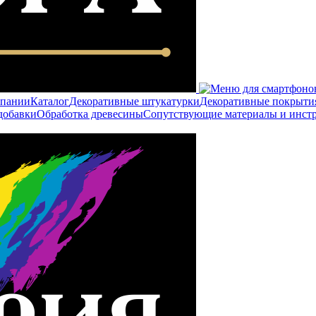
мпании
Каталог
Декоративные штукатурки
Декоративные покрыти
добавки
Обработка древесины
Сопутствующие материалы и инст