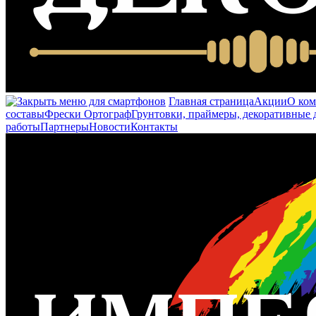
Главная страница
Акции
О ко
составы
Фрески Ортограф
Грунтовки, праймеры, декоративные 
работы
Партнеры
Новости
Контакты