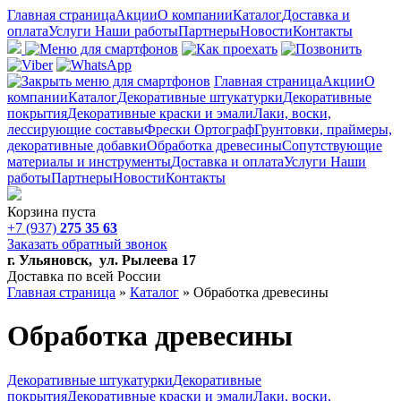
Главная страница
Акции
О компании
Каталог
Доставка и
оплата
Услуги
Наши работы
Партнеры
Новости
Контакты
Главная страница
Акции
О
компании
Каталог
Декоративные штукатурки
Декоративные
покрытия
Декоративные краски и эмали
Лаки, воски,
лессирующие составы
Фрески Ортограф
Грунтовки, праймеры,
декоративные добавки
Обработка древесины
Сопутствующие
материалы и инструменты
Доставка и оплата
Услуги
Наши
работы
Партнеры
Новости
Контакты
Корзина пуста
+7 (937)
275 35 63
Заказать обратный звонок
г. Ульяновск, ул. Рылеева 17
Доставка по всей России
Главная страница
»
Каталог
»
Обработка древесины
Обработка древесины
Декоративные штукатурки
Декоративные
покрытия
Декоративные краски и эмали
Лаки, воски,