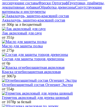
лессирующие составы
Фрески Ортограф
Грунтовки, праймеры,
декоративные добавки
Обработка древесины
Сопутствующие
материалы и инструменты
Аквалазурь, защитно-красящий состав
от 306р за л бесцветный
Лак акриловый для саун
от 351р
Масло для защиты полка
от 275р
Состав для защиты торцов древесины
от 0р
Краска огнебиозащитная акриловая
от 3067р
Огнебиозащитный состав Огнещит Экстра
от 554р
Герметик акриловый для дерева шовный
от 1078р за белый