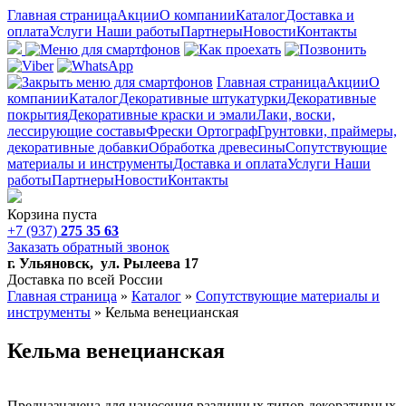
Главная страница
Акции
О компании
Каталог
Доставка и
оплата
Услуги
Наши работы
Партнеры
Новости
Контакты
Главная страница
Акции
О
компании
Каталог
Декоративные штукатурки
Декоративные
покрытия
Декоративные краски и эмали
Лаки, воски,
лессирующие составы
Фрески Ортограф
Грунтовки, праймеры,
декоративные добавки
Обработка древесины
Сопутствующие
материалы и инструменты
Доставка и оплата
Услуги
Наши
работы
Партнеры
Новости
Контакты
Корзина пуста
+7 (937)
275 35 63
Заказать обратный звонок
г. Ульяновск, ул. Рылеева 17
Доставка по всей России
Главная страница
»
Каталог
»
Сопутствующие материалы и
инструменты
»
Кельма венецианская
Кельма венецианская
Предназначена для нанесения различных типов декоративных