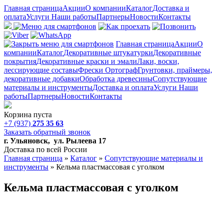
Главная страница
Акции
О компании
Каталог
Доставка и
оплата
Услуги
Наши работы
Партнеры
Новости
Контакты
Главная страница
Акции
О
компании
Каталог
Декоративные штукатурки
Декоративные
покрытия
Декоративные краски и эмали
Лаки, воски,
лессирующие составы
Фрески Ортограф
Грунтовки, праймеры,
декоративные добавки
Обработка древесины
Сопутствующие
материалы и инструменты
Доставка и оплата
Услуги
Наши
работы
Партнеры
Новости
Контакты
Корзина пуста
+7 (937)
275 35 63
Заказать обратный звонок
г. Ульяновск, ул. Рылеева 17
Доставка по всей России
Главная страница
»
Каталог
»
Сопутствующие материалы и
инструменты
»
Кельма пластмассовая с уголком
Кельма пластмассовая с уголком