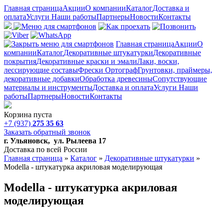
Главная страница
Акции
О компании
Каталог
Доставка и
оплата
Услуги
Наши работы
Партнеры
Новости
Контакты
Главная страница
Акции
О
компании
Каталог
Декоративные штукатурки
Декоративные
покрытия
Декоративные краски и эмали
Лаки, воски,
лессирующие составы
Фрески Ортограф
Грунтовки, праймеры,
декоративные добавки
Обработка древесины
Сопутствующие
материалы и инструменты
Доставка и оплата
Услуги
Наши
работы
Партнеры
Новости
Контакты
Корзина пуста
+7 (937)
275 35 63
Заказать обратный звонок
г. Ульяновск, ул. Рылеева 17
Доставка по всей России
Главная страница
»
Каталог
»
Декоративные штукатурки
»
Modella - штукатурка акриловая моделирующая
Modella - штукатурка акриловая
моделирующая