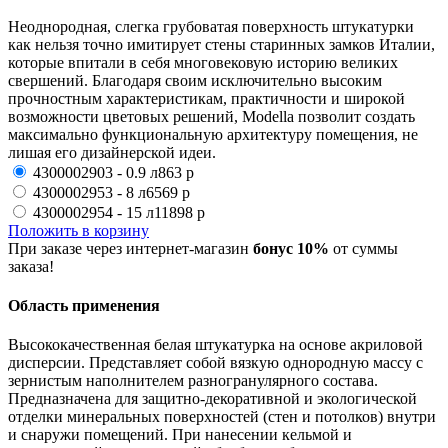
Неоднородная, слегка грубоватая поверхность штукатурки
как нельзя точно имитирует стены старинных замков Италии,
которые впитали в себя многовековую историю великих
свершений. Благодаря своим исключительно высоким
прочностным характеристикам, практичности и широкой
возможности цветовых решений, Modella позволит создать
максимально функциональную архитектуру помещения, не
лишая его дизайнерской идеи.
4300002903 - 0.9 л
863 р
4300002953 - 8 л
6569 р
4300002954 - 15 л
11898 р
Положить в корзину
При заказе через интернет-магазин
бонус 10%
от суммы
заказа!
Область применения
Высококачественная белая штукатурка на основе акриловой
дисперсии. Представляет собой вязкую однородную массу с
зернистым наполнителем разногранулярного состава.
Предназначена для защитно-декоративной и экологической
отделки минеральных поверхностей (стен и потолков) внутри
и снаружи помещений. При нанесении кельмой и