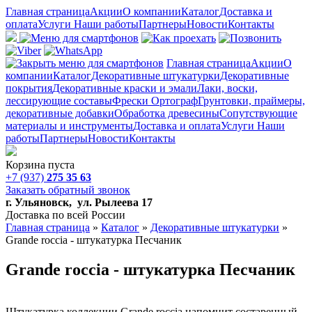
Главная страница
Акции
О компании
Каталог
Доставка и
оплата
Услуги
Наши работы
Партнеры
Новости
Контакты
Главная страница
Акции
О
компании
Каталог
Декоративные штукатурки
Декоративные
покрытия
Декоративные краски и эмали
Лаки, воски,
лессирующие составы
Фрески Ортограф
Грунтовки, праймеры,
декоративные добавки
Обработка древесины
Сопутствующие
материалы и инструменты
Доставка и оплата
Услуги
Наши
работы
Партнеры
Новости
Контакты
Корзина пуста
+7 (937)
275 35 63
Заказать обратный звонок
г. Ульяновск, ул. Рылеева 17
Доставка по всей России
Главная страница
»
Каталог
»
Декоративные штукатурки
»
Grande roccia - штукатурка Песчаник
Grande roccia - штукатурка Песчаник
Штукатурка коллекции Grande roccia напомнит состаренный